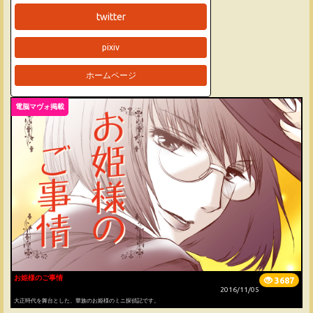
twitter
pixiv
ホームページ
電脳マヴォ掲載
お姫様のご事情
3687
2016/11/05
大正時代を舞台とした、華族のお姫様のミニ探偵記です。