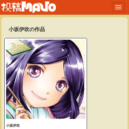
Toggl
navig
小坂伊吹の作品
小坂伊吹