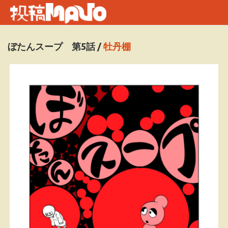
ぼたんスープ 第5話
/
牡丹棚