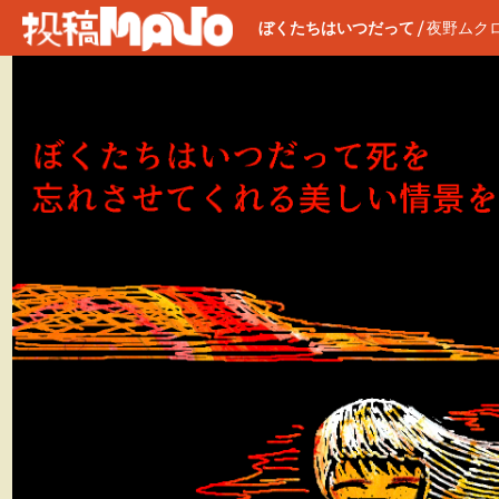
ぼくたちはいつだって
/
夜野ムク