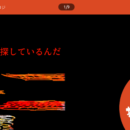
1/9
ロジ