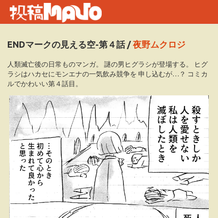
ENDマークの見える空-第４話
/
夜野ムクロジ
人類滅亡後の日常ものマンガ。 謎の男ヒグラシが登場する。 ヒグ
ラシはハカセにモンエナの一気飲み競争を 申し込むが…？ コミカ
ルでかわいい第４話目。