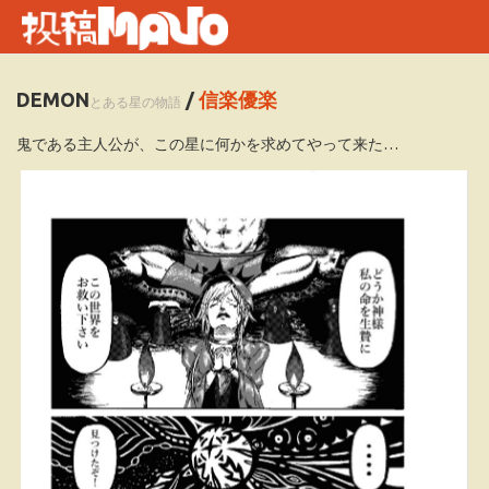
DEMON
/
信楽優楽
とある星の物語
鬼である主人公が、この星に何かを求めてやって来た…