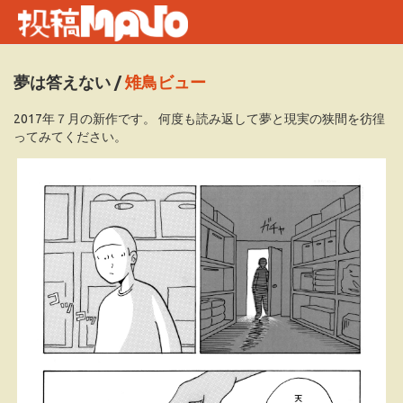
夢は答えない
/
雉鳥ビュー
2017年７月の新作です。 何度も読み返して夢と現実の狭間を彷徨
ってみてください。