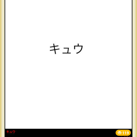
キュウ
119